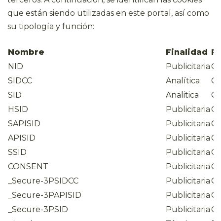
que están siendo utilizadas en este portal, así como
su tipología y función:
Nombre
Finalidad
P
NID
Publicitaria
Go
SIDCC
Analítica
Go
SID
Analitica
Go
HSID
Publicitaria
Go
SAPISID
Publicitaria
Go
APISID
Publicitaria
Go
SSID
Publicitaria
Go
CONSENT
Publicitaria
Go
_Secure-3PSIDCC
Publicitaria
Go
_Secure-3PAPISID
Publicitaria
Go
_Secure-3PSID
Publicitaria
Go