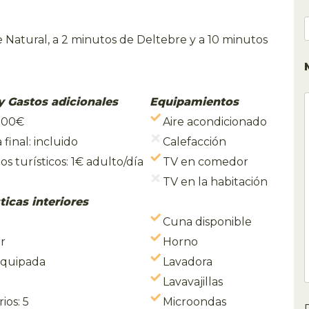
 Natural, a 2 minutos de Deltebre y a 10 minutos
y Gastos adicionales
Equipamientos
 200€
Aire acondicionado
 final: incluido
Calefacción
s turísticos: 1€ adulto/día
TV en comedor
TV en la habitación
ticas interiores
Cuna disponible
r
Horno
equipada
Lavadora
Lavavajillas
ios: 5
Microondas